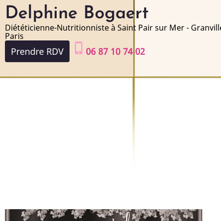
Aller
Delphine Bogaert
au
Diététicienne-Nutritionniste à Saint Pair sur Mer - Granvill
contenu
Paris
phone_iphone
principal
Prendre RDV
06 87 10 74 02