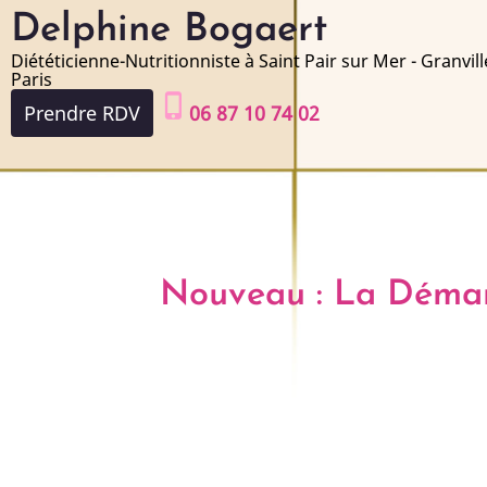
Aller
Delphine Bogaert
au
Diététicienne-Nutritionniste à Saint Pair sur Mer - Granvill
contenu
Paris
phone_iphone
principal
Prendre RDV
06 87 10 74 02
Nouveau : La Démarc